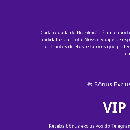
Cada rodada do Brasileirão é uma oportu
candidatos ao título. Nossa equipe de esp
confrontos diretos, e fatores que podem
aj
🎁 Bônus Exclu
VIP
Receba bônus exclusivos do Telegra