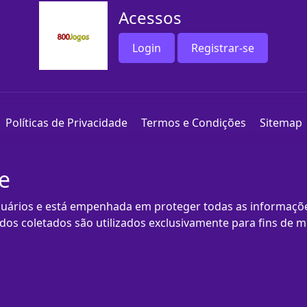
Acessos
Login
Registrar-se
Políticas de Privacidade
Termos e Condições
Sitemap
de
usuários e está empenhada em proteger todas as informaçõ
os coletados são utilizados exclusivamente para fins de m