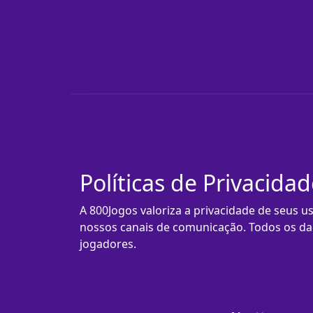
Políticas de Privacida
A 800Jogos valoriza a privacidade de seus 
nossos canais de comunicação. Todos os dad
jogadores.