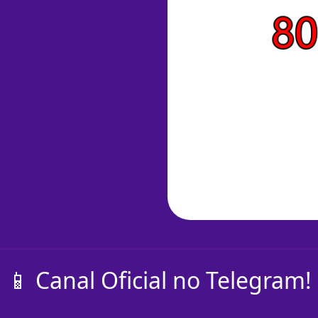
📱 Canal Oficial no Telegram!