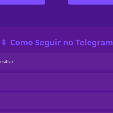
📱 Como Seguir no Telegram
ositivo