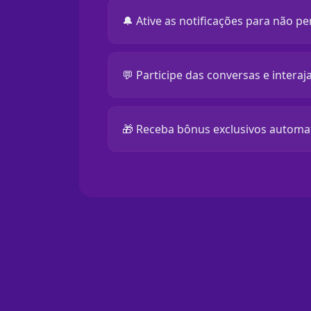
🔔 Ative as notificações para não p
💬 Participe das conversas e interaj
🎁 Receba bônus exclusivos autom