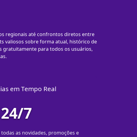
s regionais até confrontos diretos entre
s valiosos sobre forma atual, histórico de
as gratuitamente para todos os usuários,
as.
cias em Tempo Real
24/7
e todas as novidades, promoções e