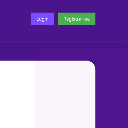
Login
Registrar-se