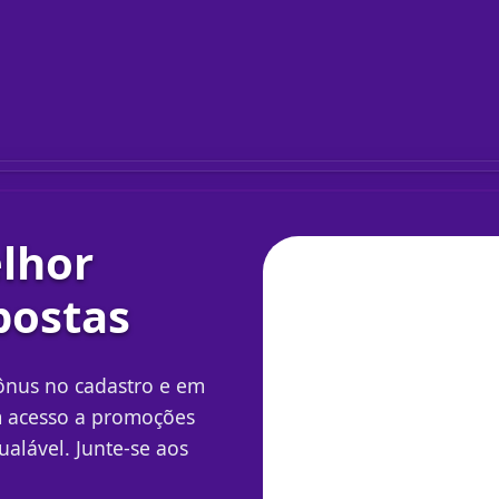
elhor
postas
ônus no cadastro e em
m acesso a promoções
ualável. Junte-se aos