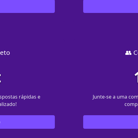
reto
👥 
t
espostas rápidas e
Junte-se a uma com
lizado!
compa
e