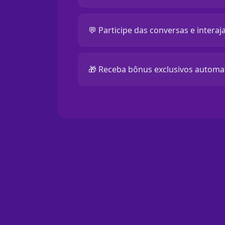
💬 Participe das conversas e interaj
🎁 Receba bônus exclusivos autom