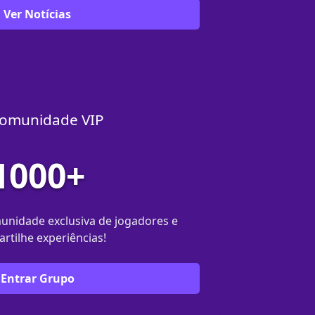
Ver Notícias
Comunidade VIP
1000+
unidade exclusiva de jogadores e
rtilhe experiências!
Entrar Grupo