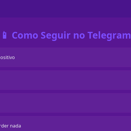
📱 Como Seguir no Telegram
ositivo
erder nada