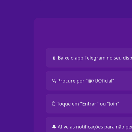
📱 Baixe o app Telegram no seu disp
🔍 Procure por "@7UOficial"
👆 Toque em "Entrar" ou "Join"
🔔 Ative as notificações para não p