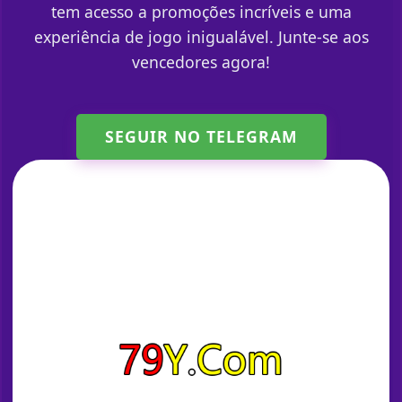
tem acesso a promoções incríveis e uma
experiência de jogo inigualável. Junte-se aos
vencedores agora!
SEGUIR NO TELEGRAM