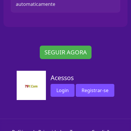
automaticamente
SEGUIR AGORA
Acessos
Login
Registrar-se