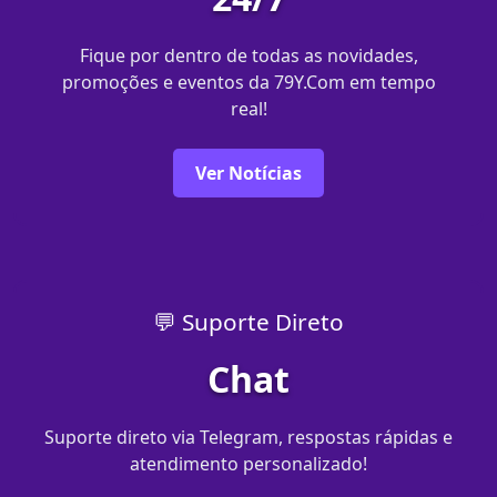
Fique por dentro de todas as novidades,
promoções e eventos da 79Y.Com em tempo
real!
Ver Notícias
💬 Suporte Direto
Chat
Suporte direto via Telegram, respostas rápidas e
atendimento personalizado!