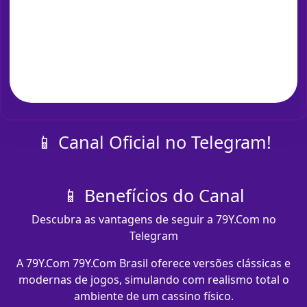
📱 Canal Oficial no Telegram!
📱 Benefícios do Canal
Descubra as vantagens de seguir a 79Y.Com no
Telegram
A 79Y.Com 79Y.Com Brasil oferece versões clássicas e
modernas de jogos, simulando com realismo total o
ambiente de um cassino físico.