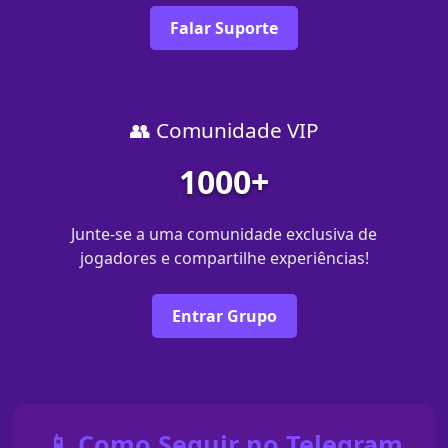
Falar Suporte
👥 Comunidade VIP
1000+
Junte-se a uma comunidade exclusiva de
jogadores e compartilhe experiências!
Entrar Grupo
📱 Como Seguir no Telegram