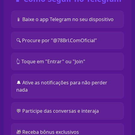
📱 Baixe o app Telegram no seu dispositivo
🔍 Procure por "@78Brl.ComOficial"
👆 Toque em "Entrar" ou "Join"
🔔 Ative as notificações para não perder
nada
💬 Participe das conversas e interaja
🎁 Receba bônus exclusivos