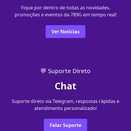
Fique por dentro de todas as novidades,
promoções e eventos da 789G em tempo real!
Ver Notícias
💬 Suporte Direto
Chat
Suporte direto via Telegram, respostas rápidas e
atendimento personalizado!
Falar Suporte