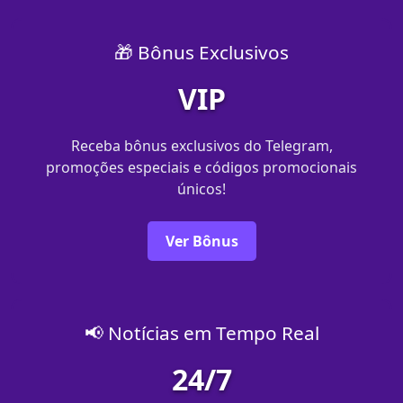
🎁 Bônus Exclusivos
VIP
Receba bônus exclusivos do Telegram,
promoções especiais e códigos promocionais
únicos!
Ver Bônus
📢 Notícias em Tempo Real
24/7