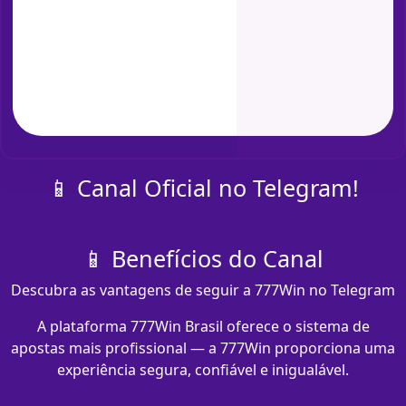
📱 Canal Oficial no Telegram!
📱 Benefícios do Canal
Descubra as vantagens de seguir a 777Win no Telegram
A plataforma 777Win Brasil oferece o sistema de
apostas mais profissional — a 777Win proporciona uma
experiência segura, confiável e inigualável.