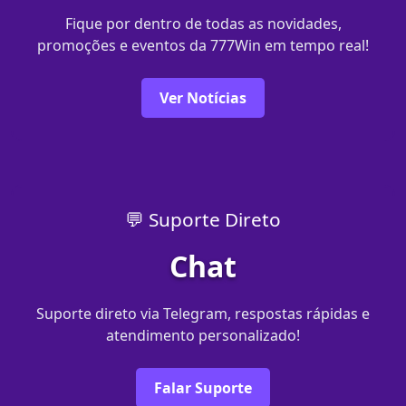
Fique por dentro de todas as novidades,
promoções e eventos da 777Win em tempo real!
Ver Notícias
💬 Suporte Direto
Chat
Suporte direto via Telegram, respostas rápidas e
atendimento personalizado!
Falar Suporte