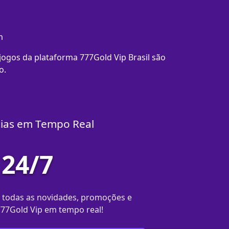
m
jogos da plataforma 777Gold Vip Brasil são
o.
cias em Tempo Real
24/7
e todas as novidades, promoções e
777Gold Vip em tempo real!