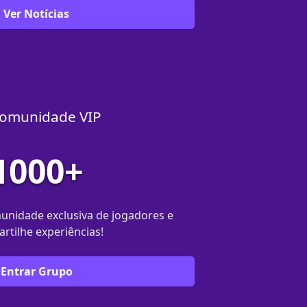
Ver Notícias
Comunidade VIP
1000+
unidade exclusiva de jogadores e
rtilhe experiências!
Entrar Grupo