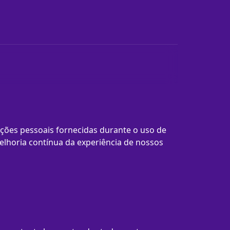
ações pessoais fornecidas durante o uso de
elhoria contínua da experiência de nossos