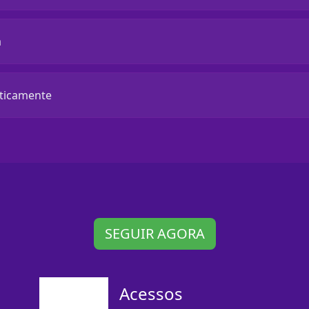
a
aticamente
SEGUIR AGORA
Acessos