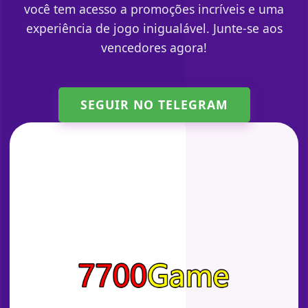
você tem acesso a promoções incríveis e uma
experiência de jogo inigualável. Junte-se aos
vencedores agora!
SEGUIR NO TELEGRAM