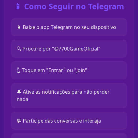
📱 Como Seguir no Telegram
📱 Baixe o app Telegram no seu dispositivo
🔍 Procure por "@7700GameOficial"
👆 Toque em "Entrar" ou "Join"
🔔 Ative as notificações para não perder
nada
💬 Participe das conversas e interaja