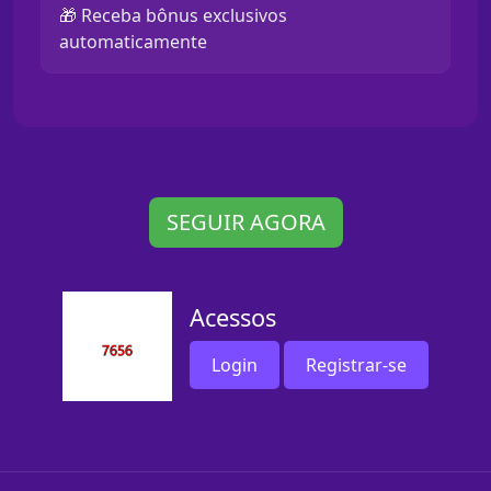
🎁 Receba bônus exclusivos
automaticamente
SEGUIR AGORA
Acessos
Login
Registrar-se