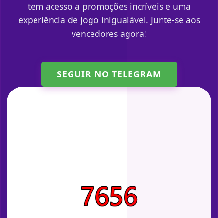
tem acesso a promoções incríveis e uma
experiência de jogo inigualável. Junte-se aos
vencedores agora!
SEGUIR NO TELEGRAM