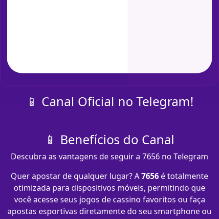
📱 Canal Oficial no Telegram!
📱 Benefícios do Canal
Descubra as vantagens de seguir a 7656 no Telegram
Quer apostar de qualquer lugar? A
7656
é totalmente
otimizada para dispositivos móveis, permitindo que
você acesse seus jogos de cassino favoritos ou faça
apostas esportivas diretamente do seu smartphone ou