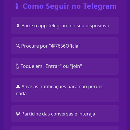
📱 Como Seguir no Telegram
📱 Baixe o app Telegram no seu dispositivo
🔍 Procure por "@7656Oficial"
👆 Toque em "Entrar" ou "Join"
🔔 Ative as notificações para não perder
nada
💬 Participe das conversas e interaja