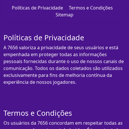
Políticas de Privacidade
Termos e Condições
Sitemap
Políticas de Privacidade
A 7656 valoriza a privacidade de seus usuários e está
empenhada em proteger todas as informações
pessoais fornecidas durante o uso de nossos canais de
comunicação. Todos os dados coletados são utilizados
exclusivamente para fins de melhoria contínua da
experiência de nossos jogadores.
Termos e Condições
Os usuários da 7656 concordam em respeitar todas as