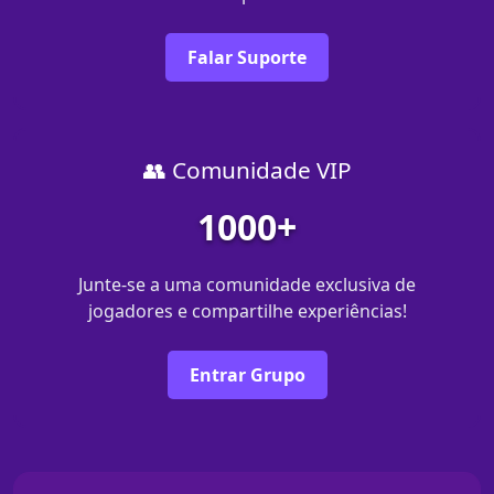
Falar Suporte
👥 Comunidade VIP
1000+
Junte-se a uma comunidade exclusiva de
jogadores e compartilhe experiências!
Entrar Grupo