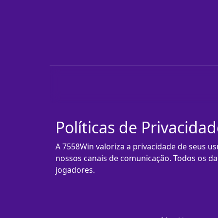
Políticas de Privacida
A 7558Win valoriza a privacidade de seus u
nossos canais de comunicação. Todos os dad
jogadores.