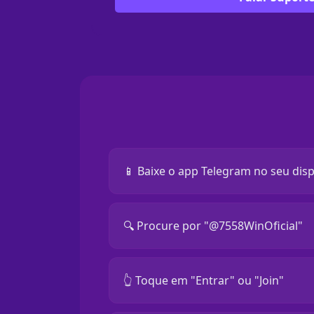
📱 Baixe o app Telegram no seu disp
🔍 Procure por "@7558WinOficial"
👆 Toque em "Entrar" ou "Join"