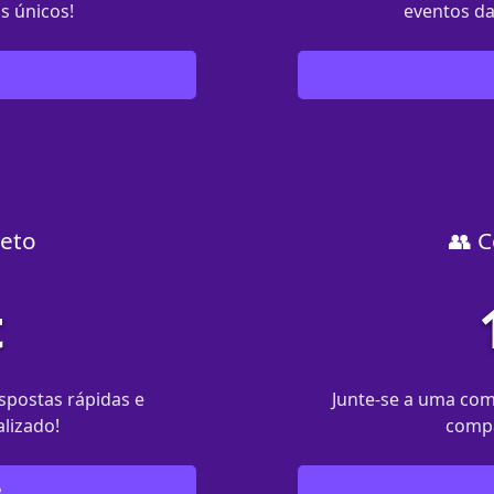
s únicos!
eventos da
reto
👥 
t
espostas rápidas e
Junte-se a uma com
lizado!
compa
e