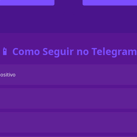
📱 Como Seguir no Telegram
ositivo