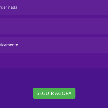
erder nada
a
aticamente
SEGUIR AGORA