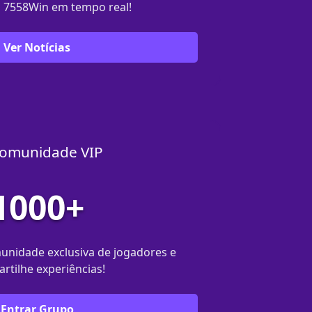
 7558Win em tempo real!
Ver Notícias
Comunidade VIP
1000+
unidade exclusiva de jogadores e
rtilhe experiências!
Entrar Grupo