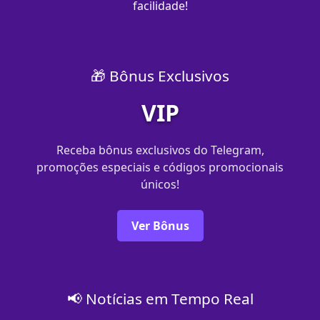
facilidade!
🎁 Bônus Exclusivos
VIP
Receba bônus exclusivos do Telegram,
promoções especiais e códigos promocionais
únicos!
Ver Bônus
📢 Notícias em Tempo Real