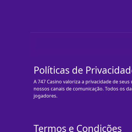
Políticas de Privacida
A 747 Casino valoriza a privacidade de seu
nossos canais de comunicação. Todos os dad
jogadores.
Termos e Condições