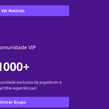
Ver Notícias
Comunidade VIP
1000+
unidade exclusiva de jogadores e
rtilhe experiências!
Entrar Grupo