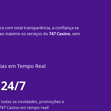
m
 com total transparência, a confiança se
 ao máximo os serviços do
747 Casino
, sem
cias em Tempo Real
24/7
e todas as novidades, promoções e
747 Casino em tempo real!