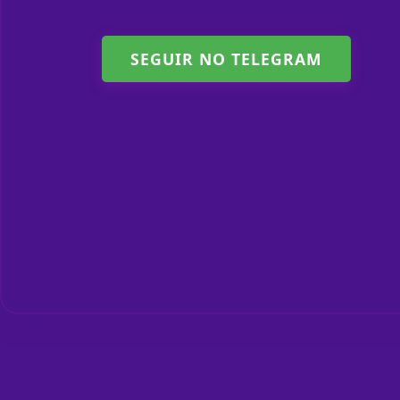
SEGUIR NO TELEGRAM