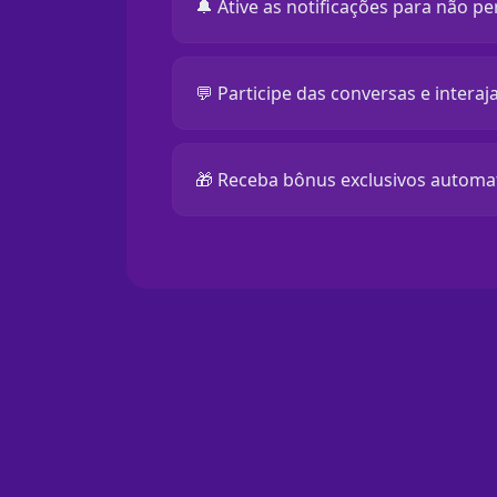
🔔 Ative as notificações para não p
💬 Participe das conversas e interaj
🎁 Receba bônus exclusivos autom