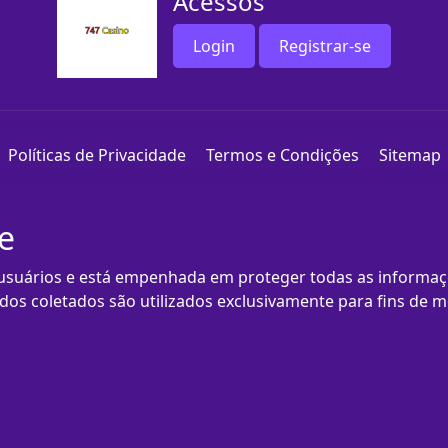
Acessos
Login
Registrar-se
Políticas de Privacidade
Termos e Condições
Sitemap
de
s usuários e está empenhada em proteger todas as informaç
os coletados são utilizados exclusivamente para fins de m