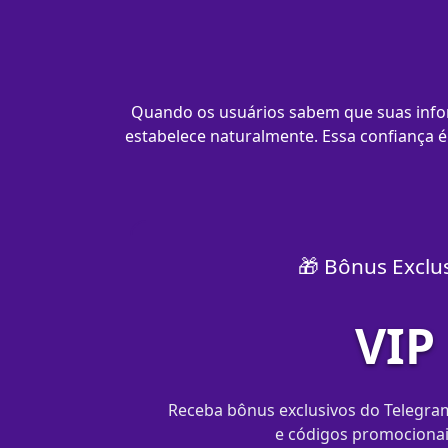
Quando os usuários sabem que suas infor
estabelece naturalmente. Essa confiança 
🎁 Bônus Exclu
VIP
Receba bônus exclusivos do Telegra
e códigos promocionai