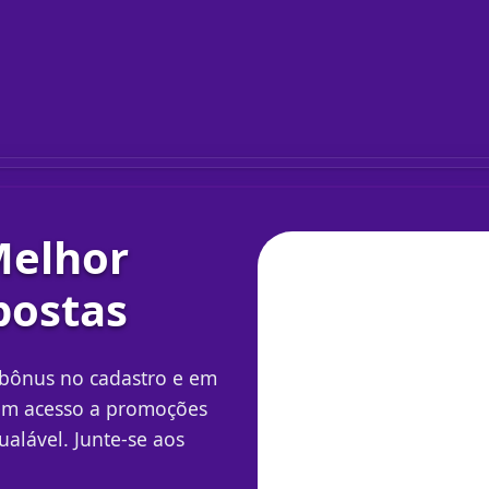
Melhor
postas
 bônus no cadastro e em
tem acesso a promoções
ualável. Junte-se aos