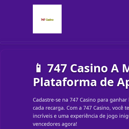
📱 747 Casino A 
Plataforma de A
Cadastre-se na 747 Casino para ganhar
cada recarga. Com a 747 Casino, você 
incríveis e uma experiência de jogo inig
vencedores agora!