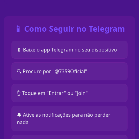
📱 Como Seguir no Telegram
📱 Baixe o app Telegram no seu dispositivo
🔍 Procure por "@7359Oficial"
👆 Toque em "Entrar" ou "Join"
🔔 Ative as notificações para não perder
nada