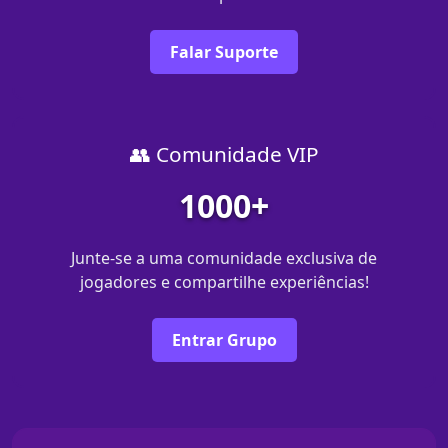
Falar Suporte
👥 Comunidade VIP
1000+
Junte-se a uma comunidade exclusiva de
jogadores e compartilhe experiências!
Entrar Grupo