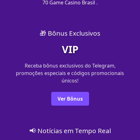
70 Game Casino Brasil .
🎁 Bônus Exclusivos
VIP
Receba bônus exclusivos do Telegram,
promoções especiais e códigos promocionais
únicos!
Ver Bônus
📢 Notícias em Tempo Real