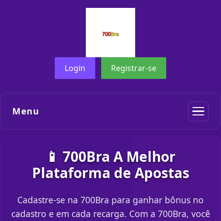
Login
Registrar-se
Menu
📱 700Bra A Melhor
Plataforma de Apostas
Cadastre-se na 700Bra para ganhar bônus no
cadastro e em cada recarga. Com a 700Bra, você