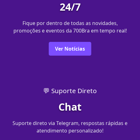
24/7
Fique por dentro de todas as novidades,
promoções e eventos da 700Bra em tempo real!
Ver Notícias
💬 Suporte Direto
Chat
Suporte direto via Telegram, respostas rápidas e
atendimento personalizado!