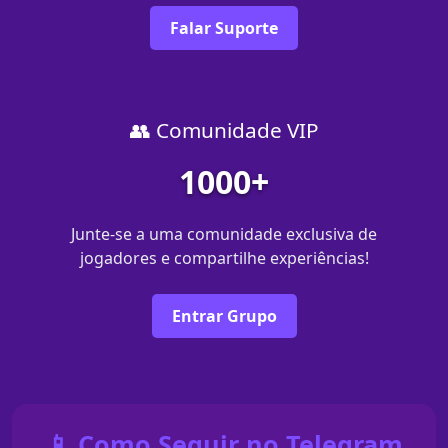
Falar Suporte
👥 Comunidade VIP
1000+
Junte-se a uma comunidade exclusiva de
jogadores e compartilhe experiências!
Entrar Grupo
📱 Como Seguir no Telegram