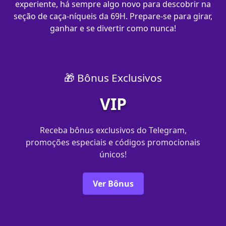
experiente, há sempre algo novo para descobrir na
seção de caça-níqueis da 69H. Prepare-se para girar,
ganhar e se divertir como nunca!
🎁 Bônus Exclusivos
VIP
Receba bônus exclusivos do Telegram,
promoções especiais e códigos promocionais
únicos!
Ver Bônus