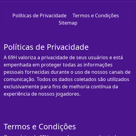
Políticas de Privacidade
Termos e Condições
Sitemap
Políticas de Privacidade
A 69H valoriza a privacidade de seus usuários e está
empenhada em proteger todas as informações
pessoais fornecidas durante o uso de nossos canais de
comunicação. Todos os dados coletados são utilizados
exclusivamente para fins de melhoria contínua da
experiência de nossos jogadores.
Termos e Condições