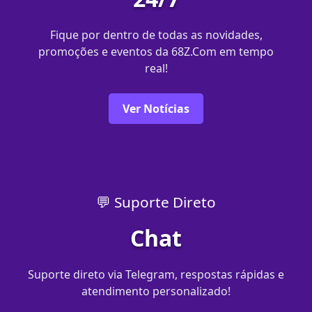
Fique por dentro de todas as novidades,
promoções e eventos da 68Z.Com em tempo
real!
Ver Notícias
💬 Suporte Direto
Chat
Suporte direto via Telegram, respostas rápidas e
atendimento personalizado!