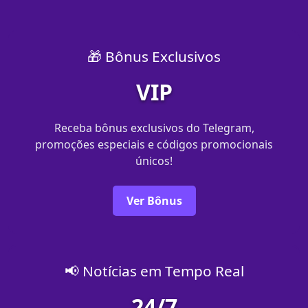
🎁 Bônus Exclusivos
VIP
Receba bônus exclusivos do Telegram,
promoções especiais e códigos promocionais
únicos!
Ver Bônus
📢 Notícias em Tempo Real
24/7