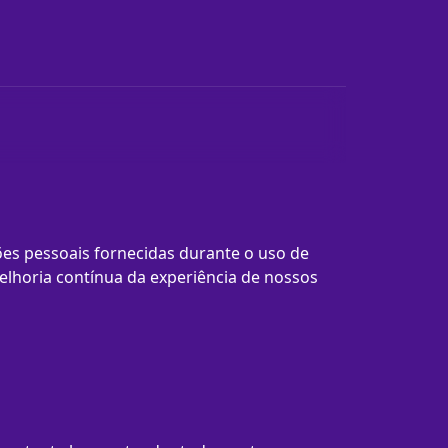
es pessoais fornecidas durante o uso de
elhoria contínua da experiência de nossos