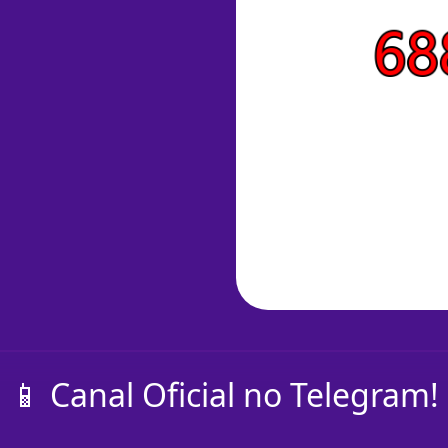
📱 Canal Oficial no Telegram!