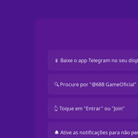
📱 Baixe o app Telegram no seu disp
🔍 Procure por "@688 GameOficial"
👆 Toque em "Entrar" ou "Join"
🔔 Ative as notificações para não p