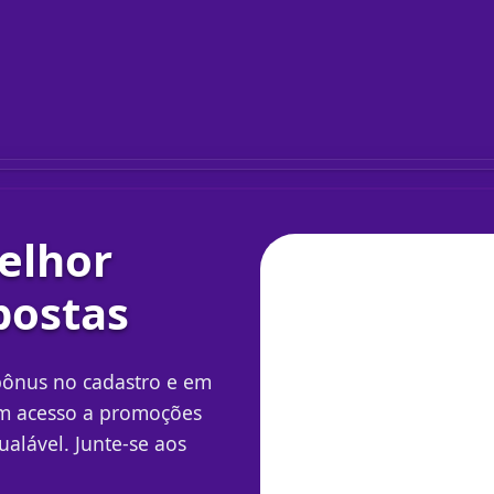
elhor
postas
bônus no cadastro e em
em acesso a promoções
ualável. Junte-se aos