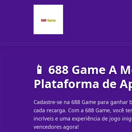
📱 688 Game A M
Plataforma de A
Cadastre-se na 688 Game para ganhar 
cada recarga. Com a 688 Game, você t
incríveis e uma experiência de jogo inig
vencedores agora!