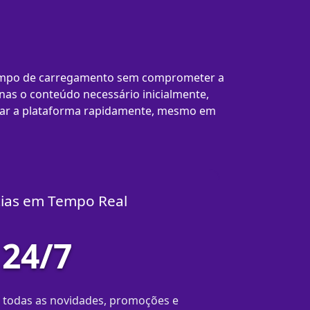
 tempo de carregamento sem comprometer a
nas o conteúdo necessário inicialmente,
sar a plataforma rapidamente, mesmo em
cias em Tempo Real
24/7
e todas as novidades, promoções e