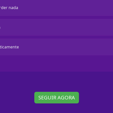
erder nada
a
aticamente
SEGUIR AGORA