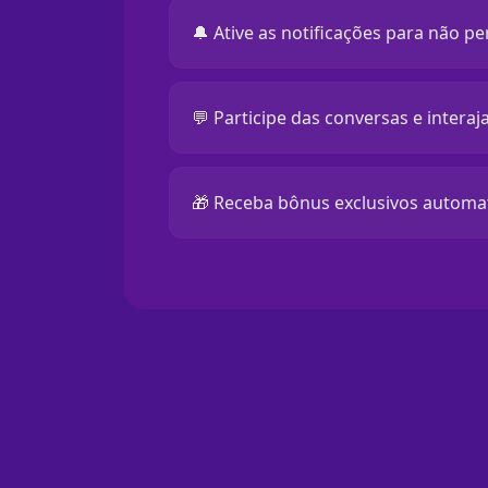
🔔 Ative as notificações para não p
💬 Participe das conversas e interaj
🎁 Receba bônus exclusivos autom