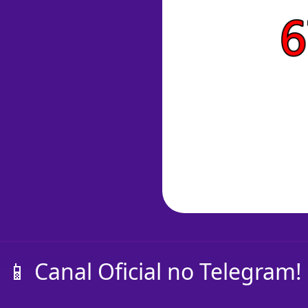
📱 Canal Oficial no Telegram!