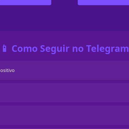
📱 Como Seguir no Telegram
ositivo