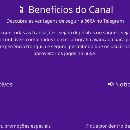
📱 Benefícios do Canal
Descubra as vantagens de seguir a 666A no Telegram
que todas as transações, sejam depósitos ou saques, seja
 confiáveis combinados com criptografia avançada para pr
xperiência tranquila e segura, permitindo que os usuário
aproveitar os jogos no 666A.
sivos
📢 Notí
m, promoções especiais
Fique por dentro d