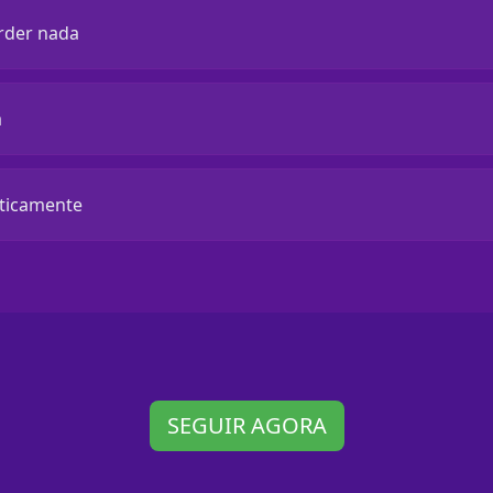
erder nada
a
aticamente
SEGUIR AGORA