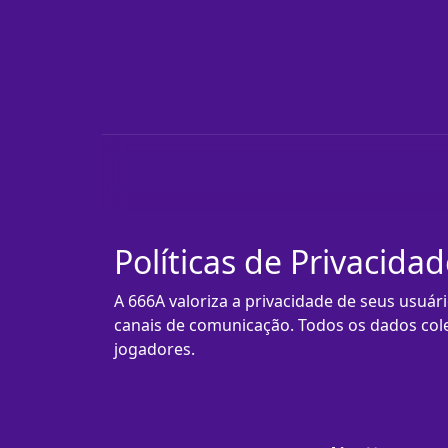
Políticas de Privacida
A 666A valoriza a privacidade de seus usuá
canais de comunicação. Todos os dados cole
jogadores.