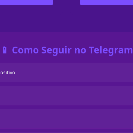
📱 Como Seguir no Telegram
ositivo