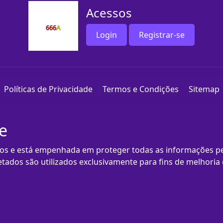
Acessos
Login
Registrar-se
Políticas de Privacidade
Termos e Condições
Sitemap
de
rios e está empenhada em proteger todas as informações p
tados são utilizados exclusivamente para fins de melhoria