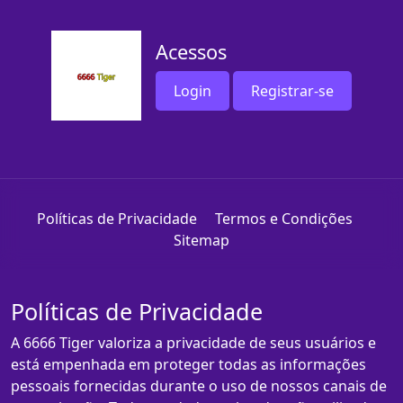
Acessos
Login
Registrar-se
Políticas de Privacidade
Termos e Condições
Sitemap
Políticas de Privacidade
A 6666 Tiger valoriza a privacidade de seus usuários e
está empenhada em proteger todas as informações
pessoais fornecidas durante o uso de nossos canais de