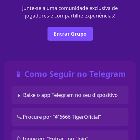
Junte-se a uma comunidade exclusiva de
jogadores e compartilhe experiências!
Entrar Grupo
📱 Como Seguir no Telegram
📱 Baixe o app Telegram no seu dispositivo
🔍 Procure por "@6666 TigerOficial"
👆 Toque em "Entrar" ou "Join"