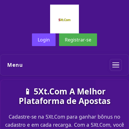
Login
Registrar-se
Menu
📱 5Xt.Com A Melhor
Plataforma de Apostas
Cadastre-se na 5Xt.Com para ganhar bônus no
cadastro e em cada recarga. Com a 5Xt.Com, você