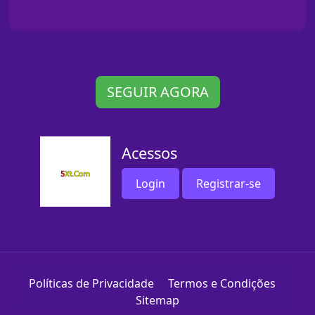
SEGUIR AGORA
Acessos
Login
Registrar-se
Políticas de Privacidade
Termos e Condições
Sitemap