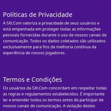
Políticas de Privacidade
A 5Xt.Com valoriza a privacidade de seus usuários e
está empenhada em proteger todas as informações
pessoais fornecidas durante o uso de nossos canais de
comunicação. Todos os dados coletados são utilizados
exclusivamente para fins de melhoria contínua da
experiência de nossos jogadores.
Termos e Condições
Os usuários da 5Xt.Com concordam em respeitar todas
as regras e regulamentos estabelecidos. É importante
ler e entender todos os termos antes de participar de
nossos canais de comunicação. A violação destes