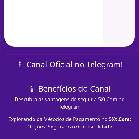
📱 Canal Oficial no Telegram!
📱 Benefícios do Canal
Descubra as vantagens de seguir a 5Xt.Com no
Telegram
Explorando os Métodos de Pagamento no
5Xt.Com
:
Opções, Segurança e Confiabilidade