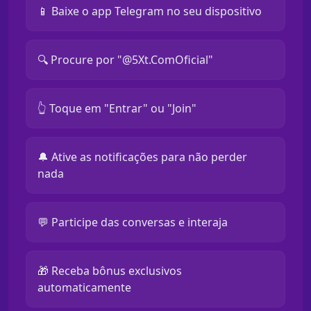
📱 Baixe o app Telegram no seu dispositivo
🔍 Procure por "@5Xt.ComOficial"
👆 Toque em "Entrar" ou "Join"
🔔 Ative as notificações para não perder
nada
💬 Participe das conversas e interaja
🎁 Receba bônus exclusivos
automaticamente