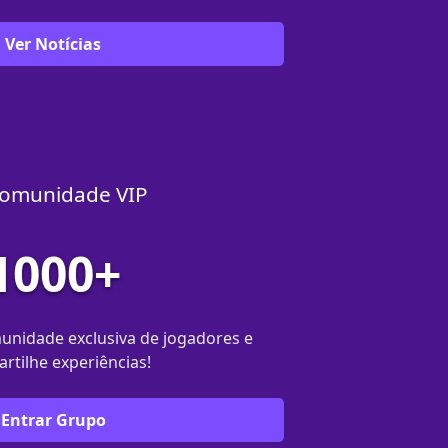
Ver Notícias
Comunidade VIP
1000+
unidade exclusiva de jogadores e
rtilhe experiências!
Entrar Grupo