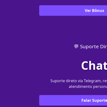
Ver Bônus
💬 Suporte Di
Cha
Suporte direto via Telegram, r
atendimento persona
Falar Suport