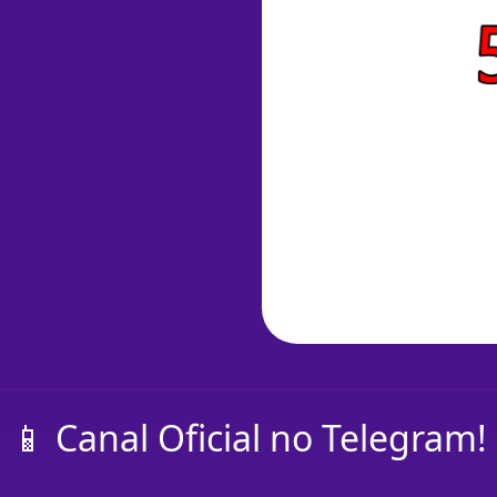
📱 Canal Oficial no Telegram!