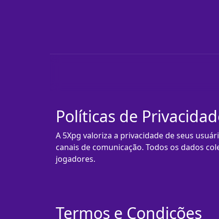
Políticas de Privacida
A 5Xpg valoriza a privacidade de seus usuá
canais de comunicação. Todos os dados cole
jogadores.
Termos e Condições