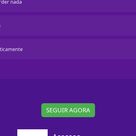
erder nada
a
aticamente
SEGUIR AGORA