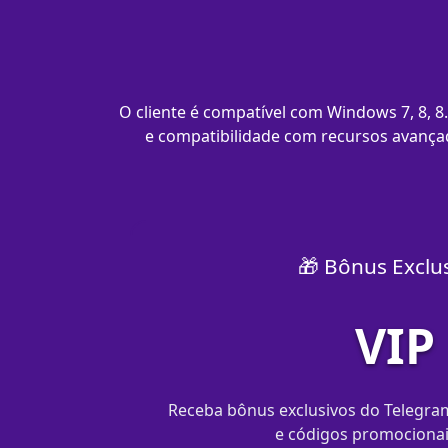
O cliente é compatível com Windows 7, 8, 
e compatibilidade com recursos avança
🎁 Bônus Exclu
VIP
Receba bônus exclusivos do Telegra
e códigos promocionai