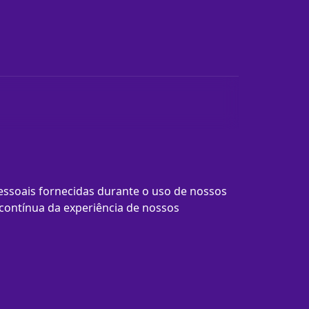
essoais fornecidas durante o uso de nossos
 contínua da experiência de nossos