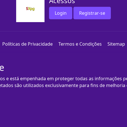
Acessos
Login
Registrar-se
Políticas de Privacidade
Termos e Condições
Sitemap
de
rios e está empenhada em proteger todas as informações p
tados são utilizados exclusivamente para fins de melhoria