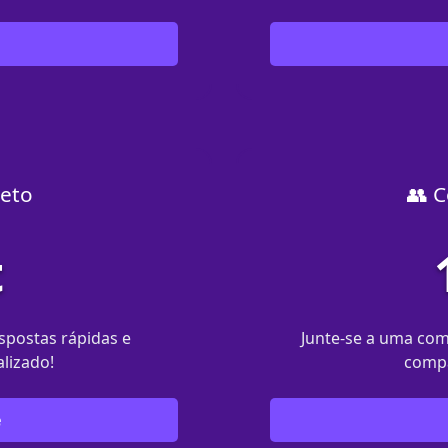
reto
👥 
t
espostas rápidas e
Junte-se a uma com
lizado!
compa
e