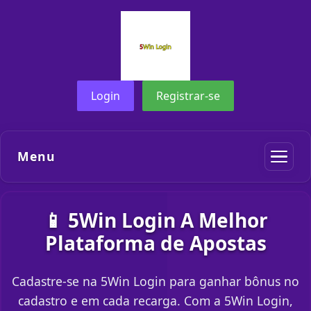
Login
Registrar-se
Menu
📱 5Win Login A Melhor
Plataforma de Apostas
Cadastre-se na 5Win Login para ganhar bônus no
cadastro e em cada recarga. Com a 5Win Login,