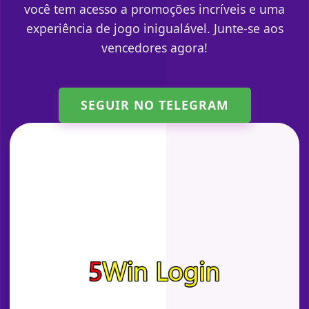
você tem acesso a promoções incríveis e uma
experiência de jogo inigualável. Junte-se aos
vencedores agora!
SEGUIR NO TELEGRAM