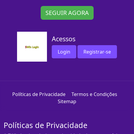
SEGUIR AGORA
Acessos
Login
Registrar-se
Políticas de Privacidade
Termos e Condições
Sitemap
Políticas de Privacidade