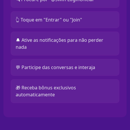
👆 Toque em "Entrar" ou "Join"
🔔 Ative as notificações para não perder
nada
💬 Participe das conversas e interaja
🎁 Receba bônus exclusivos
automaticamente