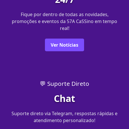
Fique por dentro de todas as novidades,
promoções e eventos da 57A CaSSino em tempo
real!
Ver Notícias
💬 Suporte Direto
Chat
Suporte direto via Telegram, respostas rápidas e
atendimento personalizado!