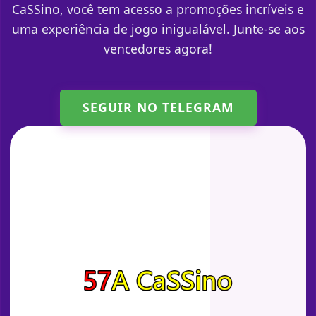
CaSSino, você tem acesso a promoções incríveis e
uma experiência de jogo inigualável. Junte-se aos
vencedores agora!
SEGUIR NO TELEGRAM