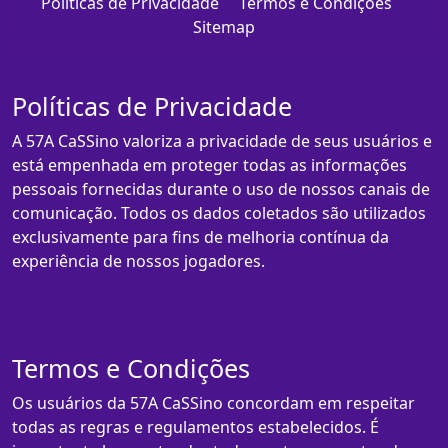
Políticas de Privacidade
Termos e Condições
Sitemap
Políticas de Privacidade
A 57A CaSSino valoriza a privacidade de seus usuários e
está empenhada em proteger todas as informações
pessoais fornecidas durante o uso de nossos canais de
comunicação. Todos os dados coletados são utilizados
exclusivamente para fins de melhoria contínua da
experiência de nossos jogadores.
Termos e Condições
Os usuários da 57A CaSSino concordam em respeitar
todas as regras e regulamentos estabelecidos. É