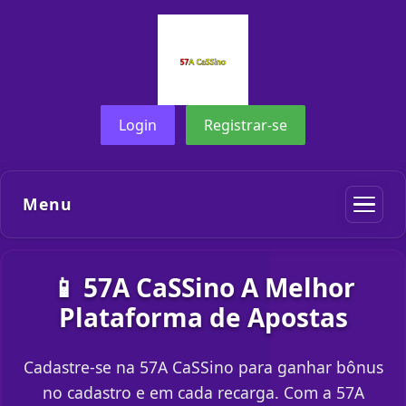
Login
Registrar-se
Menu
📱 57A CaSSino A Melhor
Plataforma de Apostas
Cadastre-se na 57A CaSSino para ganhar bônus
no cadastro e em cada recarga. Com a 57A