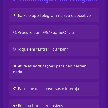
📱 Baixe o app Telegram no seu dispositivo
🔍 Procure por "@577GameOficial"
👆 Toque em "Entrar" ou "Join"
🔔 Ative as notificações para não perder
nada
💬 Participe das conversas e interaja
🎁 Receba bônus exclusivos