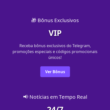
🎁 Bônus Exclusivos
VIP
Receba bônus exclusivos do Telegram,
promoções especiais e códigos promocionais
únicos!
Ver Bônus
📢 Notícias em Tempo Real
24/7