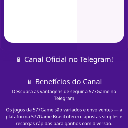
📱 Canal Oficial no Telegram!
📱 Benefícios do Canal
Descubra as vantagens de seguir a 577Game no
Telegram
Os jogos da 577Game são variados e envolventes — a
plataforma 577Game Brasil oferece apostas simples e
recargas rápidas para ganhos com diversão.