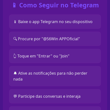
📱 Como Seguir no Telegram
📱 Baixe o app Telegram no seu dispositivo
🔍 Procure por "@56Win APPOficial"
👆 Toque em "Entrar" ou "Join"
🔔 Ative as notificações para não perder
nada
💬 Participe das conversas e interaja