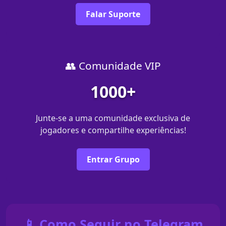
Falar Suporte
👥 Comunidade VIP
1000+
Junte-se a uma comunidade exclusiva de
jogadores e compartilhe experiências!
Entrar Grupo
📱 Como Seguir no Telegram