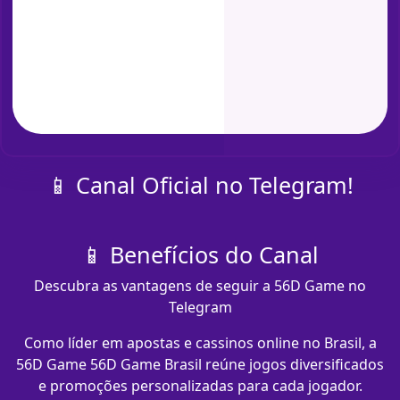
📱 Canal Oficial no Telegram!
📱 Benefícios do Canal
Descubra as vantagens de seguir a 56D Game no
Telegram
Como líder em apostas e cassinos online no Brasil, a
56D Game 56D Game Brasil reúne jogos diversificados
e promoções personalizadas para cada jogador.