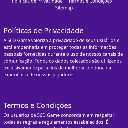
Políticas de Privacidade
Termos e Condições
Sitemap
Políticas de Privacidade
A 56D Game valoriza a privacidade de seus usuários e
está empenhada em proteger todas as informações
pessoais fornecidas durante o uso de nossos canais de
comunicação. Todos os dados coletados são utilizados
exclusivamente para fins de melhoria contínua da
experiência de nossos jogadores.
Termos e Condições
Os usuários da 56D Game concordam em respeitar
todas as regras e regulamentos estabelecidos. É