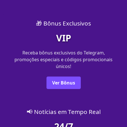
🎁 Bônus Exclusivos
VIP
Receba bônus exclusivos do Telegram,
promoções especiais e códigos promocionais
únicos!
Ver Bônus
📢 Notícias em Tempo Real
24/7