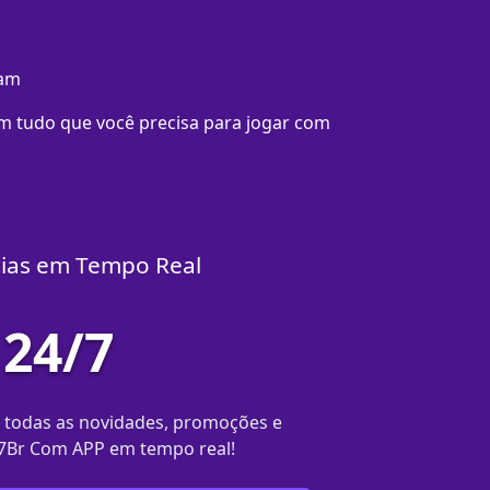
ram
 tem tudo que você precisa para jogar com
cias em Tempo Real
24/7
e todas as novidades, promoções e
7Br Com APP em tempo real!