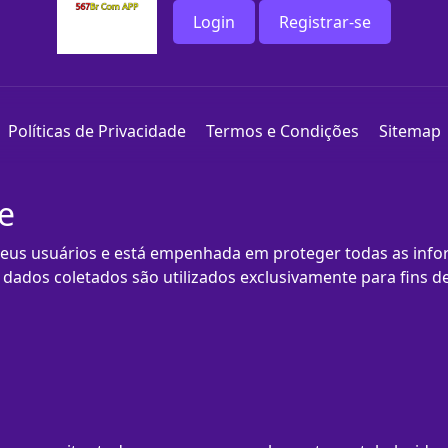
Login
Registrar-se
Políticas de Privacidade
Termos e Condições
Sitemap
de
 seus usuários e está empenhada em proteger todas as info
dados coletados são utilizados exclusivamente para fins d