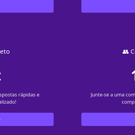
reto
👥 
t
espostas rápidas e
Junte-se a uma com
lizado!
compa
e