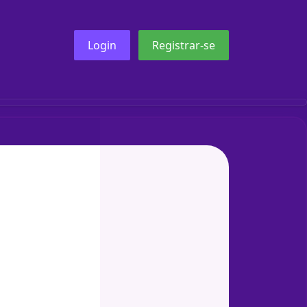
Login
Registrar-se