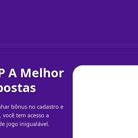
P A Melhor
postas
har bônus no cadastro e
 você tem acesso a
e jogo inigualável.