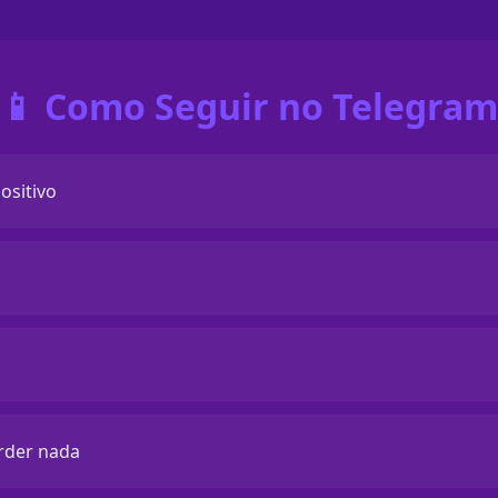
📱 Como Seguir no Telegram
ositivo
erder nada