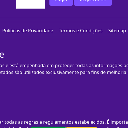
Políticas de Privacidade
Termos e Condições
Sitemap
de
rios e está empenhada em proteger todas as informações p
tados são utilizados exclusivamente para fins de melhoria
 todas as regras e regulamentos estabelecidos. É importa