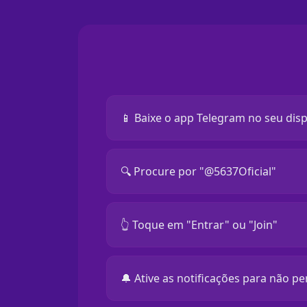
📱 Baixe o app Telegram no seu disp
🔍 Procure por "@5637Oficial"
👆 Toque em "Entrar" ou "Join"
🔔 Ative as notificações para não p