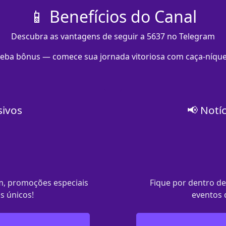
📱 Benefícios do Canal
Descubra as vantagens de seguir a 5637 no Telegram
eceba bônus — comece sua jornada vitoriosa com caça-níquei
sivos
📢 Notí
m, promoções especiais
Fique por dentro d
s únicos!
eventos 