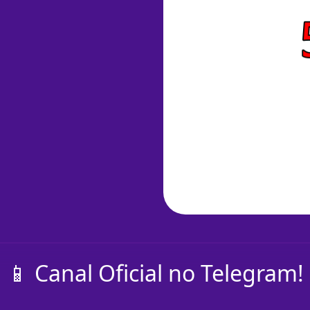
📱 Canal Oficial no Telegram!