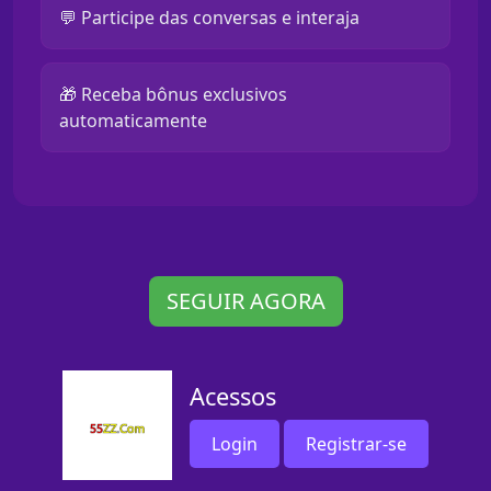
💬 Participe das conversas e interaja
🎁 Receba bônus exclusivos
automaticamente
SEGUIR AGORA
Acessos
Login
Registrar-se