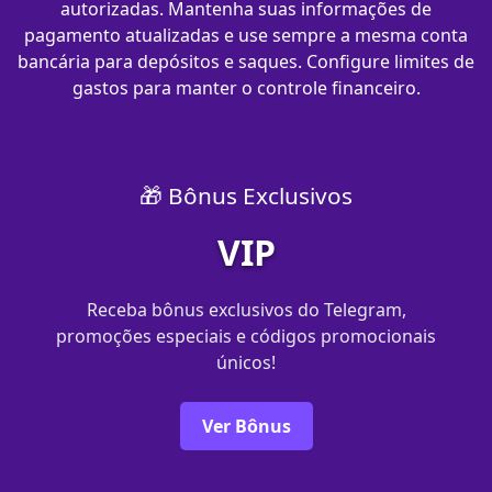
autorizadas. Mantenha suas informações de
pagamento atualizadas e use sempre a mesma conta
bancária para depósitos e saques. Configure limites de
gastos para manter o controle financeiro.
🎁 Bônus Exclusivos
VIP
Receba bônus exclusivos do Telegram,
promoções especiais e códigos promocionais
únicos!
Ver Bônus