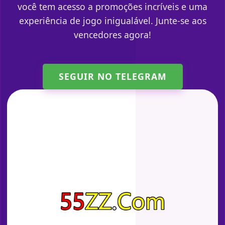
você tem acesso a promoções incríveis e uma
experiência de jogo inigualável. Junte-se aos
vencedores agora!
SEGUIR NO TELEGRAM