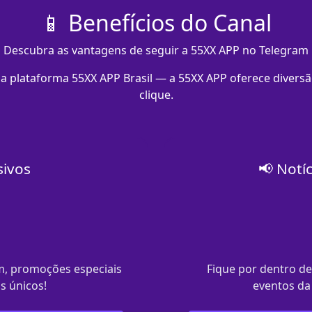
📱 Benefícios do Canal
Descubra as vantagens de seguir a 55XX APP no Telegram
na plataforma 55XX APP Brasil — a 55XX APP oferece divers
clique.
sivos
📢 Notí
m, promoções especiais
Fique por dentro d
s únicos!
eventos da