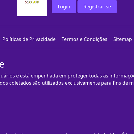
Login
Registrar-se
Políticas de Privacidade
Termos e Condições
Sitemap
de
usuários e está empenhada em proteger todas as informaçõ
os coletados são utilizados exclusivamente para fins de m