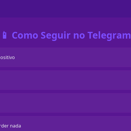
📱 Como Seguir no Telegram
ositivo
erder nada