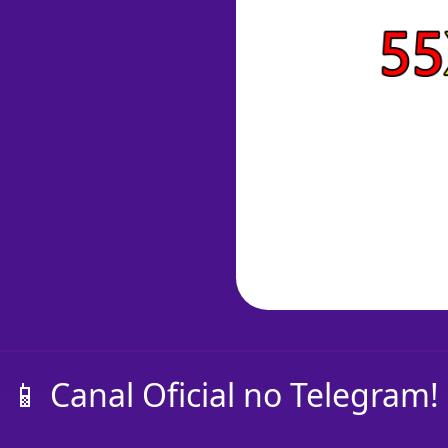
📱 Canal Oficial no Telegram!