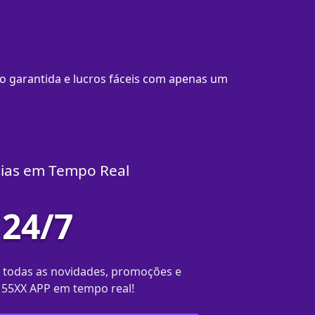
ão garantida e lucros fáceis com apenas um
cias em Tempo Real
24/7
e todas as novidades, promoções e
 55XX APP em tempo real!