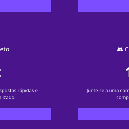
reto
👥 
t
espostas rápidas e
Junte-se a uma com
lizado!
compa
e