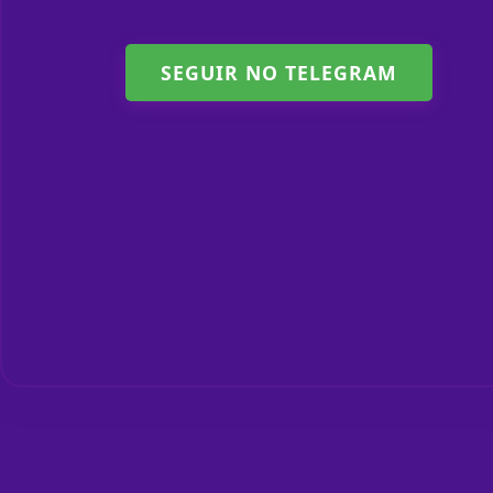
SEGUIR NO TELEGRAM