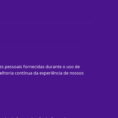
es pessoais fornecidas durante o uso de
elhoria contínua da experiência de nossos