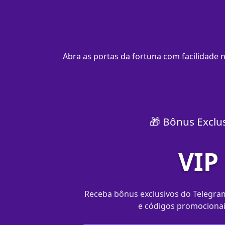
Abra as portas da fortuna com facilidade 
🎁 Bônus Exclu
VIP
Receba bônus exclusivos do Telegra
e códigos promocionai