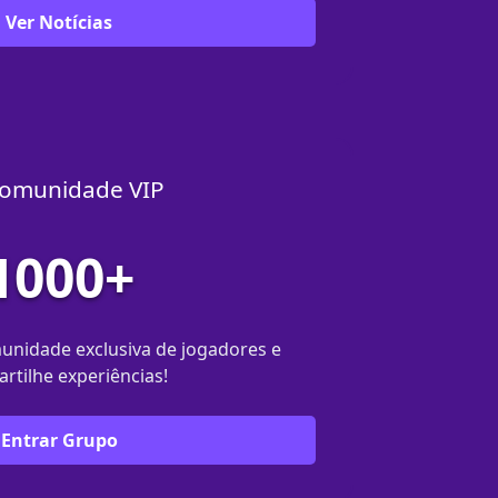
Ver Notícias
Comunidade VIP
1000+
unidade exclusiva de jogadores e
rtilhe experiências!
Entrar Grupo