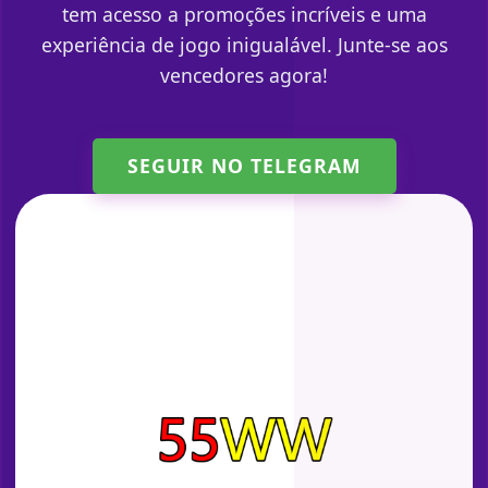
tem acesso a promoções incríveis e uma
experiência de jogo inigualável. Junte-se aos
vencedores agora!
SEGUIR NO TELEGRAM