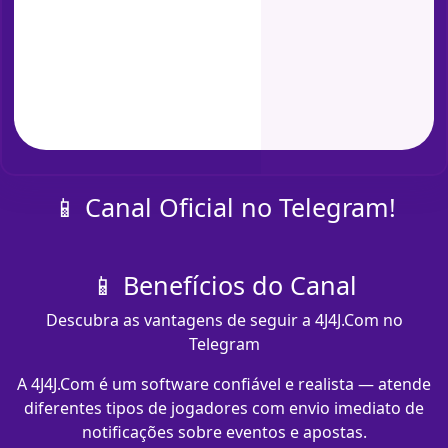
📱 Canal Oficial no Telegram!
📱 Benefícios do Canal
Descubra as vantagens de seguir a 4J4J.Com no
Telegram
A 4J4J.Com é um software confiável e realista — atende
diferentes tipos de jogadores com envio imediato de
notificações sobre eventos e apostas.