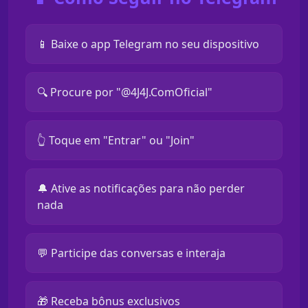
📱 Baixe o app Telegram no seu dispositivo
🔍 Procure por "@4J4J.ComOficial"
👆 Toque em "Entrar" ou "Join"
🔔 Ative as notificações para não perder
nada
💬 Participe das conversas e interaja
🎁 Receba bônus exclusivos