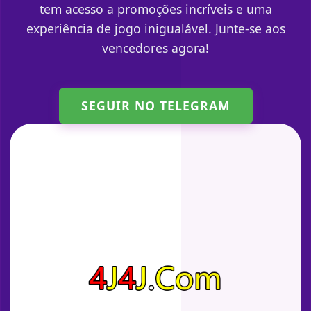
tem acesso a promoções incríveis e uma
experiência de jogo inigualável. Junte-se aos
vencedores agora!
SEGUIR NO TELEGRAM