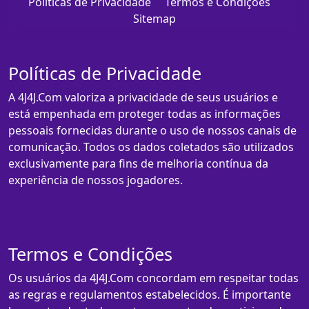
Políticas de Privacidade
Termos e Condições
Sitemap
Políticas de Privacidade
A 4J4J.Com valoriza a privacidade de seus usuários e
está empenhada em proteger todas as informações
pessoais fornecidas durante o uso de nossos canais de
comunicação. Todos os dados coletados são utilizados
exclusivamente para fins de melhoria contínua da
experiência de nossos jogadores.
Termos e Condições
Os usuários da 4J4J.Com concordam em respeitar todas
as regras e regulamentos estabelecidos. É importante