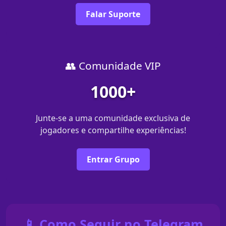
Falar Suporte
👥 Comunidade VIP
1000+
Junte-se a uma comunidade exclusiva de
jogadores e compartilhe experiências!
Entrar Grupo
📱 Como Seguir no Telegram