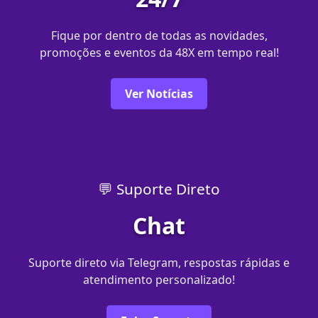
Fique por dentro de todas as novidades,
promoções e eventos da 48X em tempo real!
Ver Notícias
💬 Suporte Direto
Chat
Suporte direto via Telegram, respostas rápidas e
atendimento personalizado!