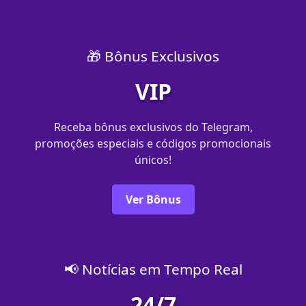
🎁 Bônus Exclusivos
VIP
Receba bônus exclusivos do Telegram,
promoções especiais e códigos promocionais
únicos!
Ver Bônus
📢 Notícias em Tempo Real
24/7