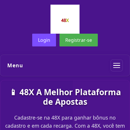
Login
Registrar-se
Menu
📱 48X A Melhor Plataforma
de Apostas
Cadastre-se na 48X para ganhar bônus no
cadastro e em cada recarga. Com a 48X, você tem