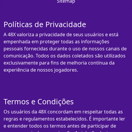
Sitemap
Políticas de Privacidade
A 48X valoriza a privacidade de seus usuários e está
empenhada em proteger todas as informações
pessoais fornecidas durante o uso de nossos canais de
comunicação. Todos os dados coletados são utilizados
exclusivamente para fins de melhoria contínua da
experiência de nossos jogadores.
Termos e Condições
Os usuários da 48X concordam em respeitar todas as
regras e regulamentos estabelecidos. É importante ler
e entender todos os termos antes de participar de