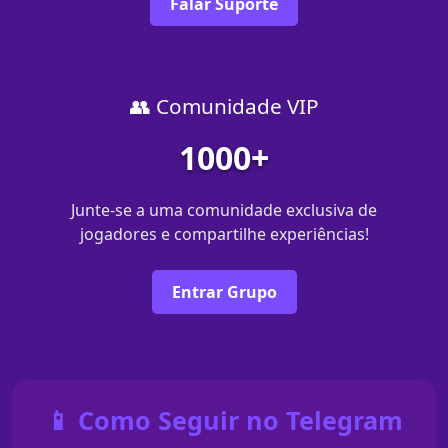
Falar Suporte
👥 Comunidade VIP
1000+
Junte-se a uma comunidade exclusiva de
jogadores e compartilhe experiências!
Entrar Grupo
📱 Como Seguir no Telegram