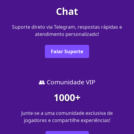
Chat
Suporte direto via Telegram, respostas rápidas e
atendimento personalizado!
Falar Suporte
👥 Comunidade VIP
1000+
Junte-se a uma comunidade exclusiva de
jogadores e compartilhe experiências!