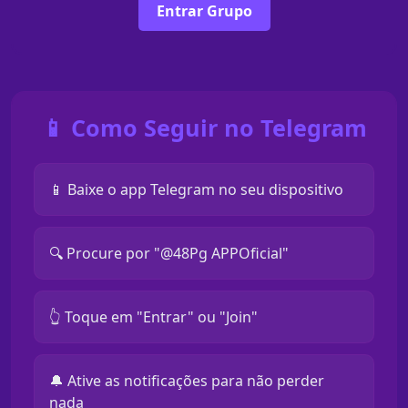
Entrar Grupo
📱 Como Seguir no Telegram
📱 Baixe o app Telegram no seu dispositivo
🔍 Procure por "@48Pg APPOficial"
👆 Toque em "Entrar" ou "Join"
🔔 Ative as notificações para não perder
nada