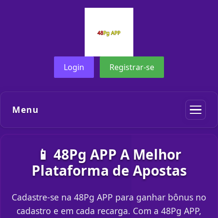
Login
Registrar-se
Menu
📱 48Pg APP A Melhor
Plataforma de Apostas
Cadastre-se na 48Pg APP para ganhar bônus no
cadastro e em cada recarga. Com a 48Pg APP,