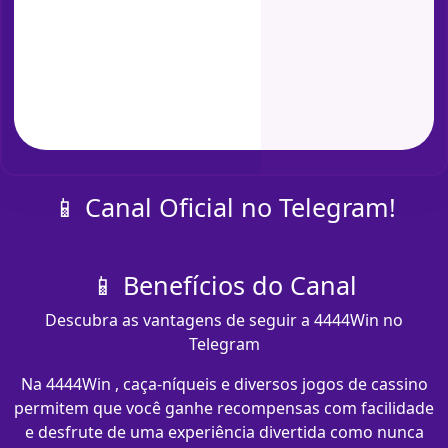
📱 Canal Oficial no Telegram!
📱 Benefícios do Canal
Descubra as vantagens de seguir a 4444Win no
Telegram
Na 4444Win , caça-níqueis e diversos jogos de cassino
permitem que você ganhe recompensas com facilidade
e desfrute de uma experiência divertida como nunca