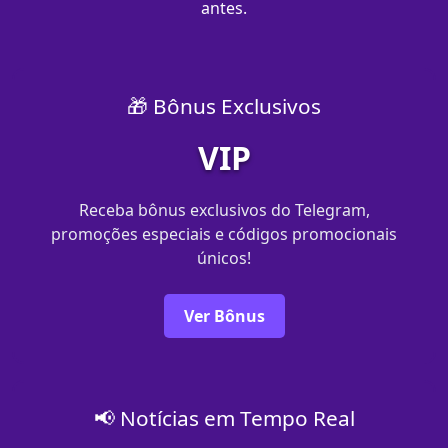
antes.
🎁 Bônus Exclusivos
VIP
Receba bônus exclusivos do Telegram,
promoções especiais e códigos promocionais
únicos!
Ver Bônus
📢 Notícias em Tempo Real