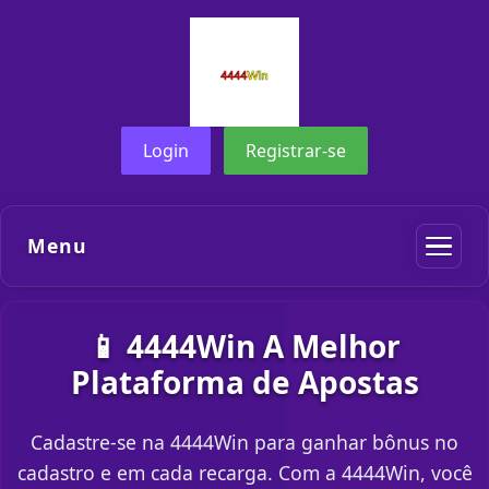
Login
Registrar-se
Menu
📱 4444Win A Melhor
Plataforma de Apostas
Cadastre-se na 4444Win para ganhar bônus no
cadastro e em cada recarga. Com a 4444Win, você