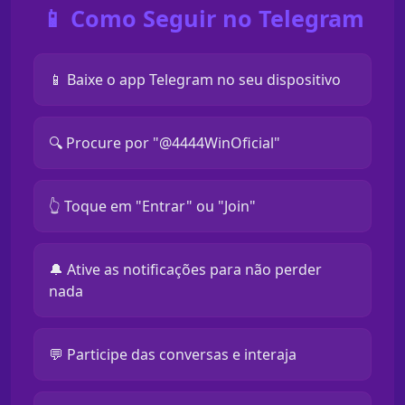
📱 Como Seguir no Telegram
📱 Baixe o app Telegram no seu dispositivo
🔍 Procure por "@4444WinOficial"
👆 Toque em "Entrar" ou "Join"
🔔 Ative as notificações para não perder
nada
💬 Participe das conversas e interaja