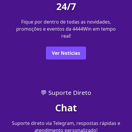
24/7
Fique por dentro de todas as novidades,
promoções e eventos da 4444Win em tempo
real!
Ver Notícias
💬 Suporte Direto
Chat
Suporte direto via Telegram, respostas rápidas e
atendimento personalizado!