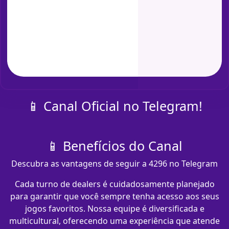
📱 Canal Oficial no Telegram!
📱 Benefícios do Canal
Descubra as vantagens de seguir a 4296 no Telegram
Cada turno de dealers é cuidadosamente planejado
para garantir que você sempre tenha acesso aos seus
jogos favoritos. Nossa equipe é diversificada e
multicultural, oferecendo uma experiência que atende