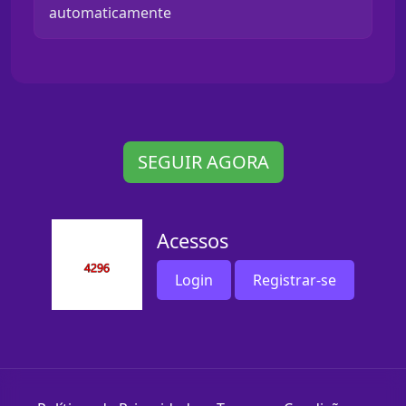
automaticamente
SEGUIR AGORA
Acessos
Login
Registrar-se