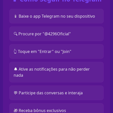
📱 Baixe o app Telegram no seu dispositivo
🔍 Procure por "@4296Oficial"
👆 Toque em "Entrar" ou "Join"
🔔 Ative as notificações para não perder
nada
💬 Participe das conversas e interaja
🎁 Receba bônus exclusivos