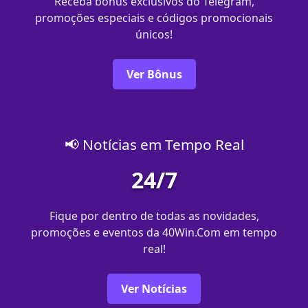
Receba bônus exclusivos do Telegram,
promoções especiais e códigos promocionais
únicos!
Ver Bônus
📢 Notícias em Tempo Real
24/7
Fique por dentro de todas as novidades,
promoções e eventos da 40Win.Com em tempo
real!
Ver Notícias