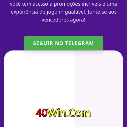
você tem acesso a promoções incríveis e uma
experiência de jogo inigualável. Junte-se aos
vencedores agora!
SEGUIR NO TELEGRAM