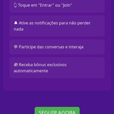
👆 Toque em "Entrar" ou "Join"
🔔 Ative as notificações para não perder
nada
💬 Participe das conversas e interaja
🎁 Receba bônus exclusivos
automaticamente
SEGUIR AGORA