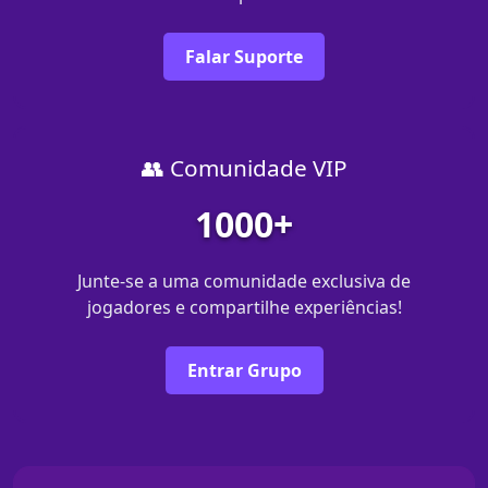
Falar Suporte
👥 Comunidade VIP
1000+
Junte-se a uma comunidade exclusiva de
jogadores e compartilhe experiências!
Entrar Grupo