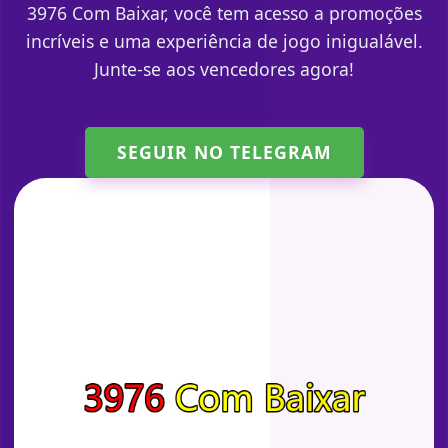
3976 Com Baixar, você tem acesso a promoções
incríveis e uma experiência de jogo inigualável.
Junte-se aos vencedores agora!
SEGUIR NO TELEGRAM