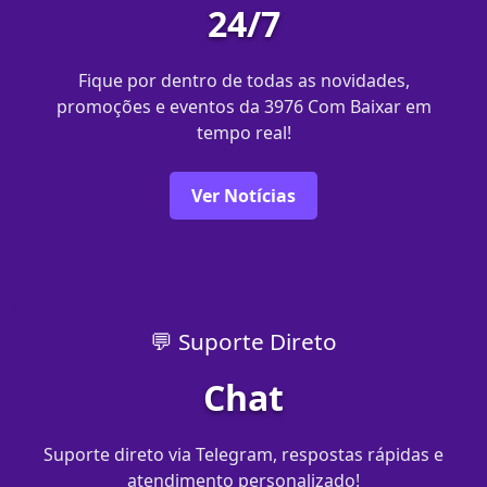
24/7
Fique por dentro de todas as novidades,
promoções e eventos da 3976 Com Baixar em
tempo real!
Ver Notícias
💬 Suporte Direto
Chat
Suporte direto via Telegram, respostas rápidas e
atendimento personalizado!