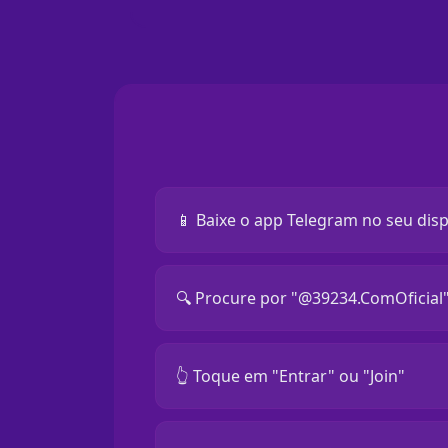
📱 Baixe o app Telegram no seu disp
🔍 Procure por "@39234.ComOficial
👆 Toque em "Entrar" ou "Join"