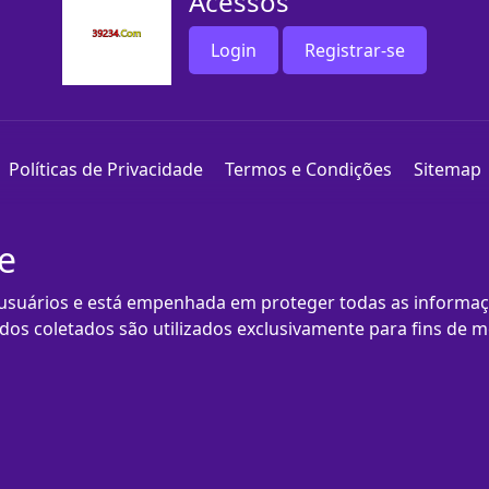
Acessos
Login
Registrar-se
Políticas de Privacidade
Termos e Condições
Sitemap
de
s usuários e está empenhada em proteger todas as informaç
os coletados são utilizados exclusivamente para fins de m