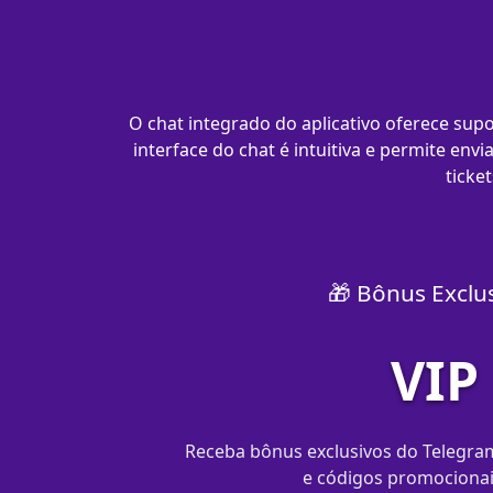
O chat integrado do aplicativo oferece sup
interface do chat é intuitiva e permite e
ticke
🎁 Bônus Exclu
VIP
Receba bônus exclusivos do Telegra
e códigos promocionai