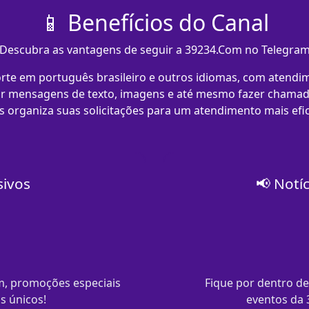
📱 Benefícios do Canal
Descubra as vantagens de seguir a 39234.Com no Telegra
orte em português brasileiro e outros idiomas, com atendim
nviar mensagens de texto, imagens e até mesmo fazer chama
ts organiza suas solicitações para um atendimento mais efic
sivos
📢 Notí
m, promoções especiais
Fique por dentro d
s únicos!
eventos da 