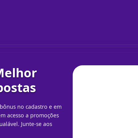
Melhor
postas
 bônus no cadastro e em
tem acesso a promoções
ualável. Junte-se aos