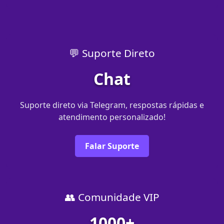
💬 Suporte Direto
Chat
Suporte direto via Telegram, respostas rápidas e
atendimento personalizado!
Falar Suporte
👥 Comunidade VIP
1000+