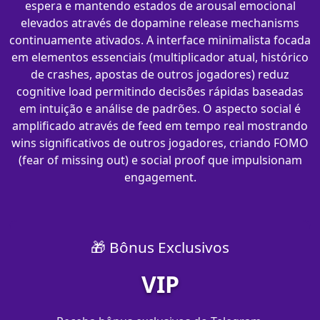
espera e mantendo estados de arousal emocional
elevados através de dopamine release mechanisms
continuamente ativados. A interface minimalista focada
em elementos essenciais (multiplicador atual, histórico
de crashes, apostas de outros jogadores) reduz
cognitive load permitindo decisões rápidas baseadas
em intuição e análise de padrões. O aspecto social é
amplificado através de feed em tempo real mostrando
wins significativos de outros jogadores, criando FOMO
(fear of missing out) e social proof que impulsionam
engagement.
🎁 Bônus Exclusivos
VIP