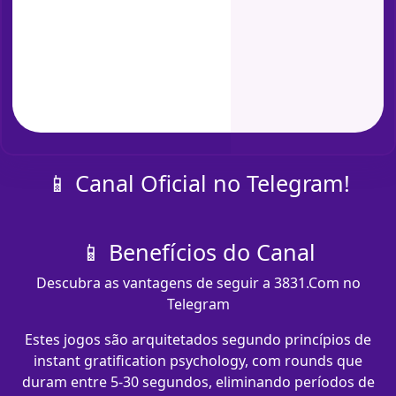
📱 Canal Oficial no Telegram!
📱 Benefícios do Canal
Descubra as vantagens de seguir a 3831.Com no
Telegram
Estes jogos são arquitetados segundo princípios de
instant gratification psychology, com rounds que
duram entre 5-30 segundos, eliminando períodos de