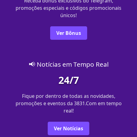
Receba bônus exclusivos do Telegram,
promoções especiais e códigos promocionais
únicos!
Ver Bônus
📢 Notícias em Tempo Real
24/7
Fique por dentro de todas as novidades,
promoções e eventos da 3831.Com em tempo
real!
Ver Notícias