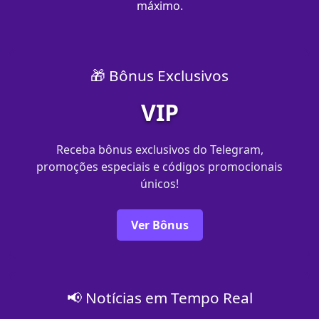
máximo.
🎁 Bônus Exclusivos
VIP
Receba bônus exclusivos do Telegram,
promoções especiais e códigos promocionais
únicos!
Ver Bônus
📢 Notícias em Tempo Real