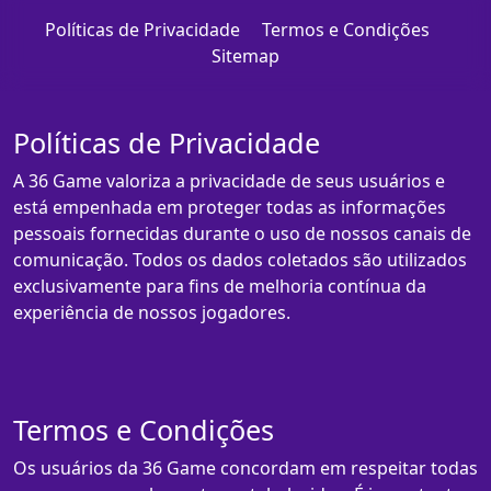
Políticas de Privacidade
Termos e Condições
Sitemap
Políticas de Privacidade
A 36 Game valoriza a privacidade de seus usuários e
está empenhada em proteger todas as informações
pessoais fornecidas durante o uso de nossos canais de
comunicação. Todos os dados coletados são utilizados
exclusivamente para fins de melhoria contínua da
experiência de nossos jogadores.
Termos e Condições
Os usuários da 36 Game concordam em respeitar todas