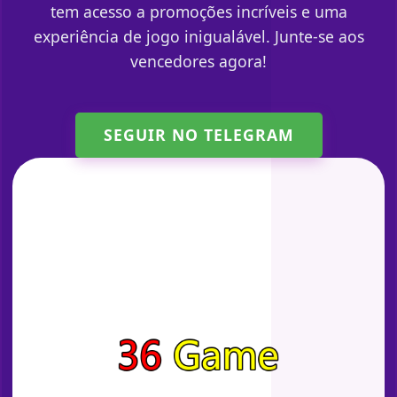
tem acesso a promoções incríveis e uma
experiência de jogo inigualável. Junte-se aos
vencedores agora!
SEGUIR NO TELEGRAM