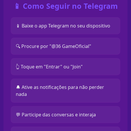
📱 Como Seguir no Telegram
📱 Baixe o app Telegram no seu dispositivo
🔍 Procure por "@36 GameOficial"
👆 Toque em "Entrar" ou "Join"
🔔 Ative as notificações para não perder
nada
💬 Participe das conversas e interaja