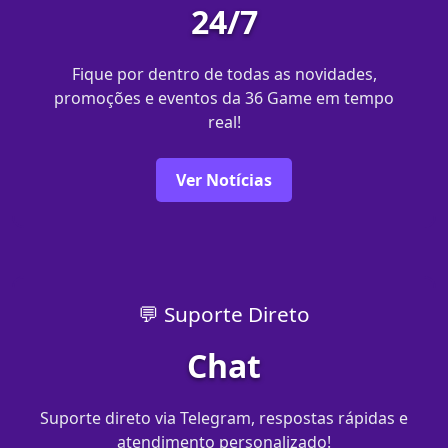
24/7
Fique por dentro de todas as novidades,
promoções e eventos da 36 Game em tempo
real!
Ver Notícias
💬 Suporte Direto
Chat
Suporte direto via Telegram, respostas rápidas e
atendimento personalizado!