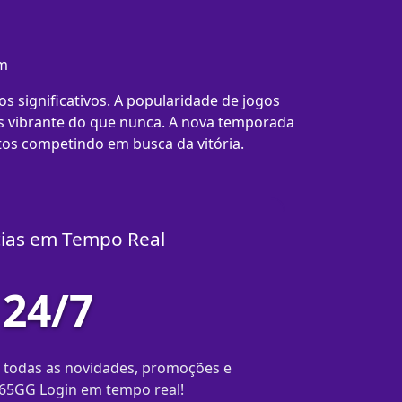
am
 significativos. A popularidade de jogos
s vibrante do que nunca. A nova temporada
itos competindo em busca da vitória.
cias em Tempo Real
24/7
e todas as novidades, promoções e
65GG Login em tempo real!