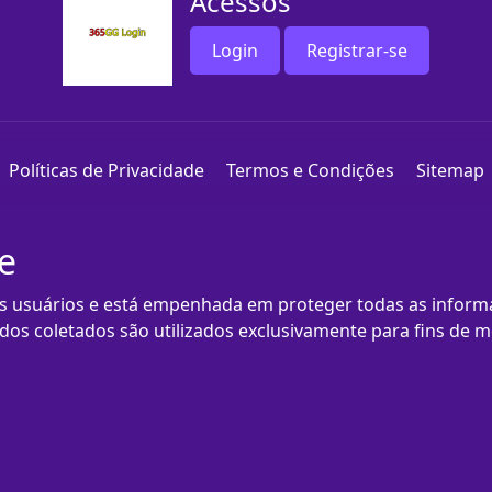
Acessos
Login
Registrar-se
Políticas de Privacidade
Termos e Condições
Sitemap
de
us usuários e está empenhada em proteger todas as inform
os coletados são utilizados exclusivamente para fins de m