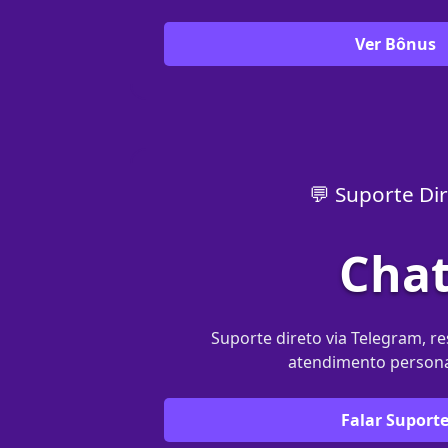
Ver Bônus
💬 Suporte Di
Cha
Suporte direto via Telegram, r
atendimento persona
Falar Suport