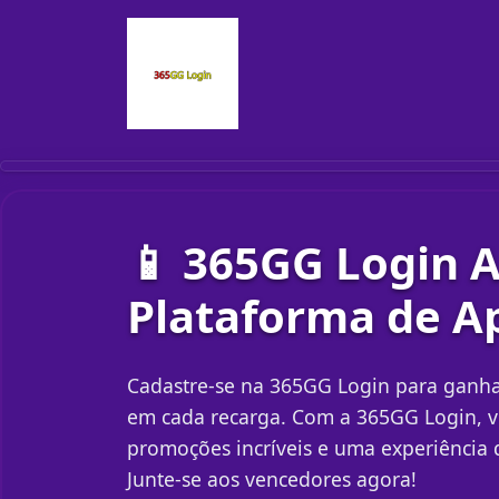
📱 365GG Login 
Plataforma de A
Cadastre-se na 365GG Login para ganha
em cada recarga. Com a 365GG Login, v
promoções incríveis e uma experiência d
Junte-se aos vencedores agora!