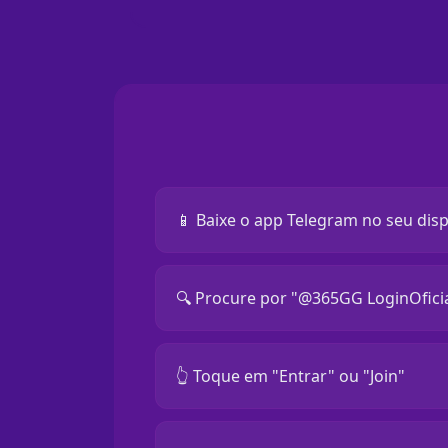
📱 Baixe o app Telegram no seu disp
🔍 Procure por "@365GG LoginOficia
👆 Toque em "Entrar" ou "Join"