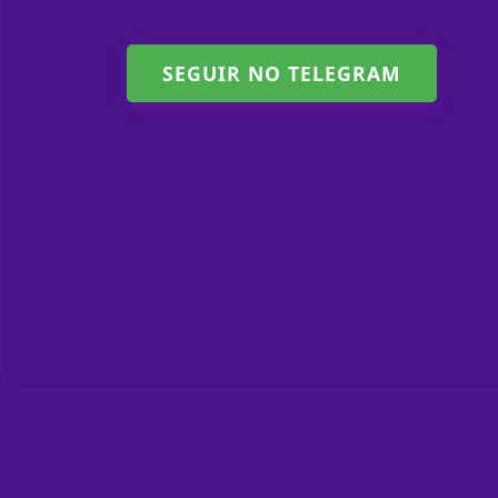
SEGUIR NO TELEGRAM