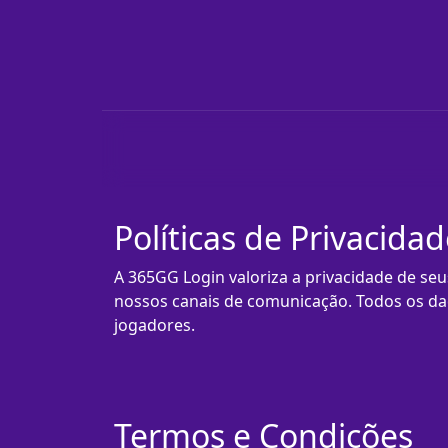
Políticas de Privacida
A 365GG Login valoriza a privacidade de se
nossos canais de comunicação. Todos os dad
jogadores.
Termos e Condições