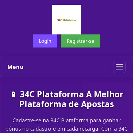
Login
Registrar-se
Menu
📱 34C Plataforma A Melhor
Plataforma de Apostas
Cadastre-se na 34C Plataforma para ganhar
bônus no cadastro e em cada recarga. Com a 34C