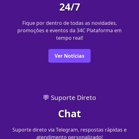
24/7
Fique por dentro de todas as novidades,
promoções e eventos da 34C Plataforma em
tempo real!
Ver Notícias
💬 Suporte Direto
Chat
Suporte direto via Telegram, respostas rápidas e
atendimento personalizado!