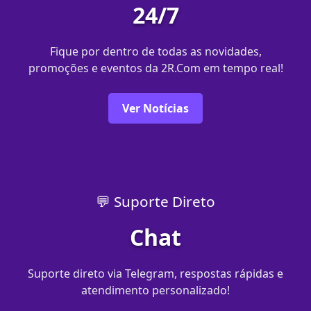
24/7
Fique por dentro de todas as novidades,
promoções e eventos da 2R.Com em tempo real!
Ver Notícias
💬 Suporte Direto
Chat
Suporte direto via Telegram, respostas rápidas e
atendimento personalizado!