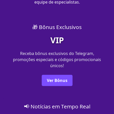
equipe de especialistas.
🎁 Bônus Exclusivos
VIP
Receba bônus exclusivos do Telegram,
promoções especiais e códigos promocionais
únicos!
Ver Bônus
📢 Notícias em Tempo Real