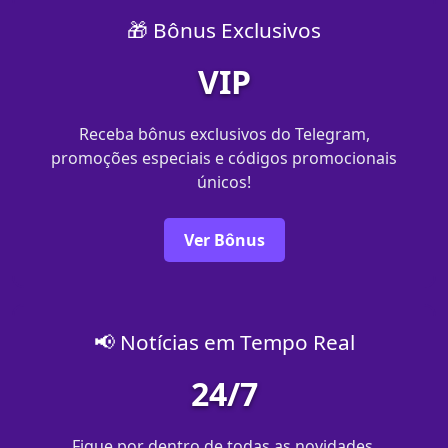
🎁 Bônus Exclusivos
VIP
Receba bônus exclusivos do Telegram,
promoções especiais e códigos promocionais
únicos!
Ver Bônus
📢 Notícias em Tempo Real
24/7
Fique por dentro de todas as novidades,