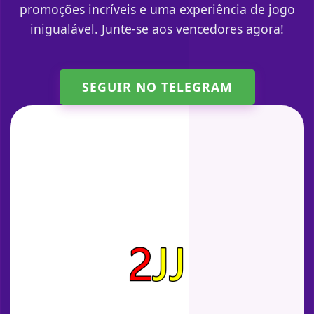
promoções incríveis e uma experiência de jogo
inigualável. Junte-se aos vencedores agora!
SEGUIR NO TELEGRAM