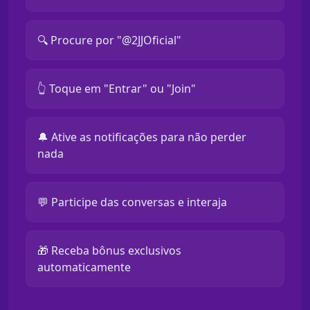
🔍 Procure por "@2JJOficial"
👆 Toque em "Entrar" ou "Join"
🔔 Ative as notificações para não perder
nada
💬 Participe das conversas e interaja
🎁 Receba bônus exclusivos
automaticamente