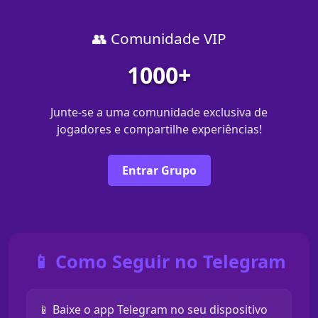
👥 Comunidade VIP
1000+
Junte-se a uma comunidade exclusiva de
jogadores e compartilhe experiências!
Entrar Grupo
📱 Como Seguir no Telegram
📱 Baixe o app Telegram no seu dispositivo