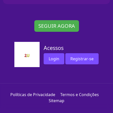
SEGUIR AGORA
Acessos
Login
Registrar-se
Políticas de Privacidade
Termos e Condições
Sitemap