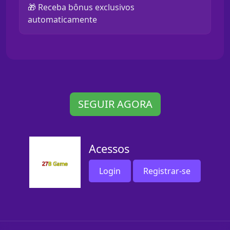
🎁 Receba bônus exclusivos
automaticamente
SEGUIR AGORA
Acessos
Login
Registrar-se