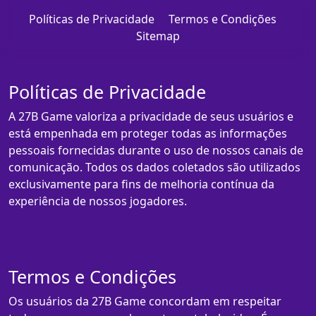
Políticas de Privacidade
Termos e Condições
Sitemap
Políticas de Privacidade
A 27B Game valoriza a privacidade de seus usuários e
está empenhada em proteger todas as informações
pessoais fornecidas durante o uso de nossos canais de
comunicação. Todos os dados coletados são utilizados
exclusivamente para fins de melhoria contínua da
experiência de nossos jogadores.
Termos e Condições
Os usuários da 27B Game concordam em respeitar