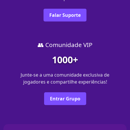
Falar Suporte
👥 Comunidade VIP
1000+
Junte-se a uma comunidade exclusiva de
jogadores e compartilhe experiências!
Entrar Grupo