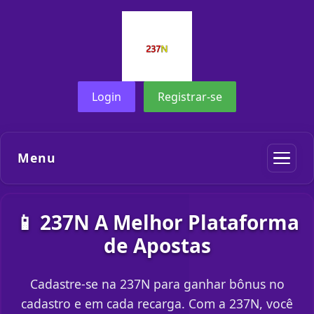
Login
Registrar-se
Menu
📱 237N A Melhor Plataforma
de Apostas
Cadastre-se na 237N para ganhar bônus no
cadastro e em cada recarga. Com a 237N, você