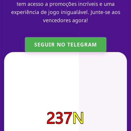
tem acesso a promoções incríveis e uma
experiência de jogo inigualável. Junte-se aos
vencedores agora!
SEGUIR NO TELEGRAM