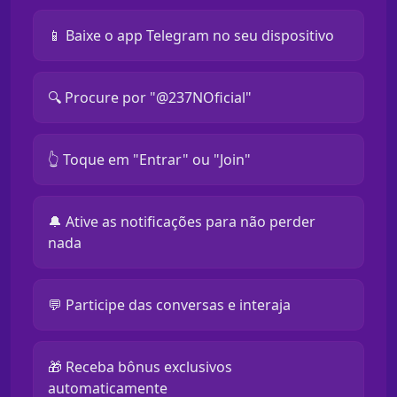
📱 Baixe o app Telegram no seu dispositivo
🔍 Procure por "@237NOficial"
👆 Toque em "Entrar" ou "Join"
🔔 Ative as notificações para não perder
nada
💬 Participe das conversas e interaja
🎁 Receba bônus exclusivos
automaticamente