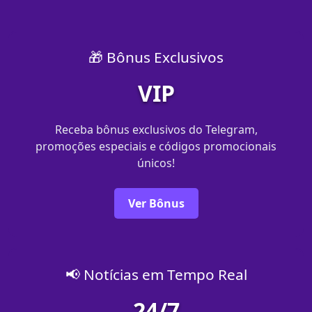
🎁 Bônus Exclusivos
VIP
Receba bônus exclusivos do Telegram,
promoções especiais e códigos promocionais
únicos!
Ver Bônus
📢 Notícias em Tempo Real
24/7