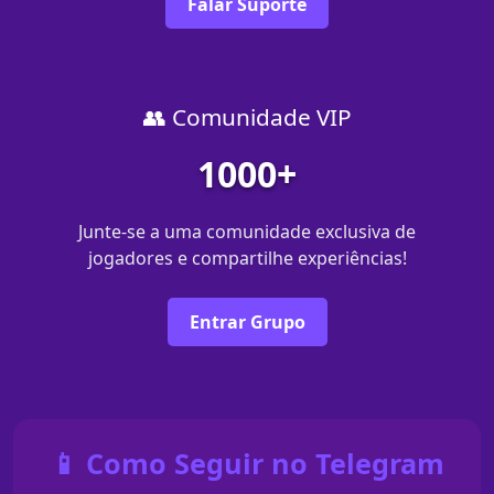
Falar Suporte
👥 Comunidade VIP
1000+
Junte-se a uma comunidade exclusiva de
jogadores e compartilhe experiências!
Entrar Grupo
📱 Como Seguir no Telegram